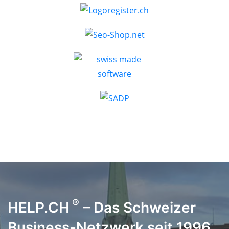
®
HELP.CH
– Das Schweizer
Business-Netzwerk seit 1996