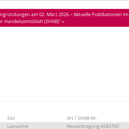
mengründungen am 02. März 2026 – Aktuelle Publikationen im
r Handelsamtsblatt (SHAB)" »
Sitz
Art / SHAB-Nr.
Lausanne
Neueintragung 6583760