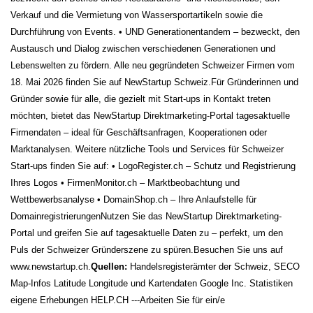
Verkauf und die Vermietung von Wassersportartikeln sowie die
Durchführung von Events.
• UND Generationentandem – bezweckt, den
Austausch und Dialog zwischen verschiedenen Generationen und
Lebenswelten zu fördern.
Alle neu gegründeten Schweizer Firmen vom
18. Mai 2026 finden Sie auf NewStartup Schweiz.
Für Gründerinnen und
Gründer sowie für alle, die gezielt mit Start-ups in Kontakt treten
möchten, bietet das NewStartup Direktmarketing-Portal tagesaktuelle
Firmendaten – ideal für Geschäftsanfragen, Kooperationen oder
Marktanalysen.
Weitere nützliche Tools und Services für Schweizer
Start-ups finden Sie auf:
• LogoRegister.ch – Schutz und Registrierung
Ihres Logos
• FirmenMonitor.ch – Marktbeobachtung und
Wettbewerbsanalyse
• DomainShop.ch – Ihre Anlaufstelle für
Domainregistrierungen
Nutzen Sie das NewStartup Direktmarketing-
Portal und greifen Sie auf tagesaktuelle Daten zu – perfekt, um den
Puls der Schweizer Gründerszene zu spüren.
Besuchen Sie uns auf
www.newstartup.ch.
Quellen:
Handelsregisterämter der Schweiz, SECO
Map-Infos Latitude Longitude und Kartendaten Google Inc.
Statistiken
eigene Erhebungen HELP.CH
---
Arbeiten Sie für ein/e