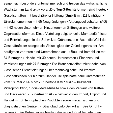
zeigen sich besonders unternehmerisch und treiben das wirtschaftliche
Wachstum im Land aktiv voran.
Die Top-3-Rechtsformen sind heute:
•
Gesellschaften mit beschränkter Haftung (GmbH) mit 111 Einträgen
•
Einzelunternehmen mit 65 Neugründungen
• Aktiengesellschaften (AG)
mit 62 neuen Unternehmen
Hinzu kommen Stiftungen und weitere
Organisationsformen. Diese Verteilung zeigt aktuelle Marktbedürfnisse
und Entwicklungen in der Schweizer Gründerszene.
Auch die Wahl der
Geschäftsfelder spiegelt die Vielseitigkeit der Gründungen wider. Am
häufigsten vertreten sind Unternehmen aus:
• Bau und Immobilien mit
34 Einträgen
• Handel mit 30 neuen Unternehmen
• Finanzen und
Versicherungen mit 27 Einträgen
Die Branchenvielfalt reicht dabei von
klassischen Dienstleistungen über technologische und kreative
Geschäftsideen bis hin zum Handel.
Beispielhafte neue Unternehmen
vom 18. Mai 2026 sind:
• Rubortone Kafi Studio – bezweckt
Videoproduktion, Social-Media-Inhalte sowie den Verkauf von Kaffee
und Backwaren.
• Superfresch AG – bezweckt den Import, Export und
Handel mit Brillen, optischen Produkten sowie medizinischen und
diagnostischen Geräten.
• Strandbad Lido Beinwil am See GmbH –
bezweckt den Betrieb eines Restaurations- und Kioskbetriebs, den