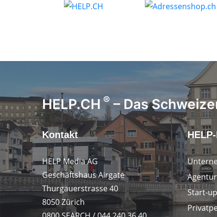
®
HELP.CH
– Das Schweizer
Kontakt
HELP-
HELP Media AG
Untern
Geschäftshaus Airgate
Agentur
Thurgauerstrasse 40
Start-u
8050 Zürich
Privatp
0800 SEARCH / 044 240 36 40