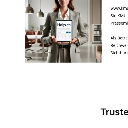
www.kmu-
Sie KMU-P
Pressemi
Als Betr
Reichwei
Sichtbar
Truste