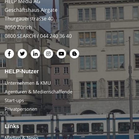
HELP Media AG
Geschäftshaus Airgate
Thurgauerstrasse 40
8050 Zürich
0800 SEARCH / 044 240 36 40
HELP-Nutzer
Unternehmen & KMU
Agenturen & Medienschaffende
Start-ups
Privatpersonen
Links
Medien & News